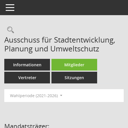
Toggle navigation
Rechercheauswahl
Ausschuss für Stadtentwicklung,
Planung und Umweltschutz
Informationen
Mitglieder
Vertreter
Sitzungen
Wahlperiode (2021-2026)
Mandatsträger: