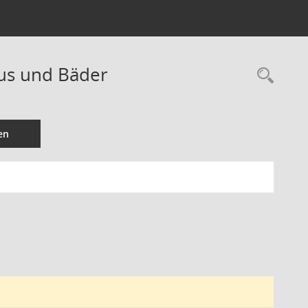
mus und Bäder
Rec
en