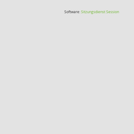
(Wird in
Software:
Sitzungsdienst
Session