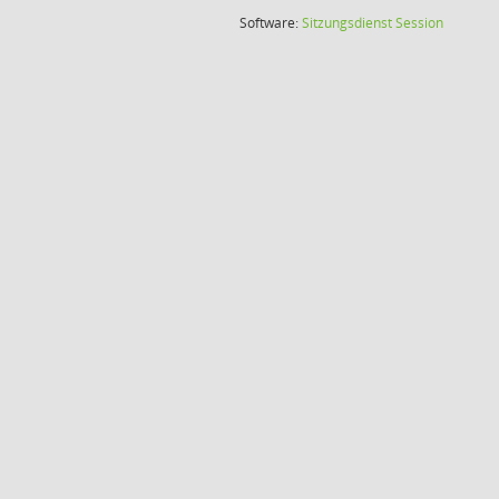
(Wird in
Software:
Sitzungsdienst
Session