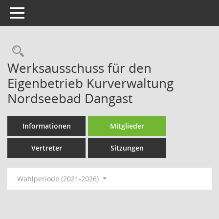
Toggle navigation
Rechercheauswahl
Werksausschuss für den
Eigenbetrieb Kurverwaltung
Nordseebad Dangast
Informationen
Mitglieder
Vertreter
Sitzungen
Wahlperiode (2021-2026)