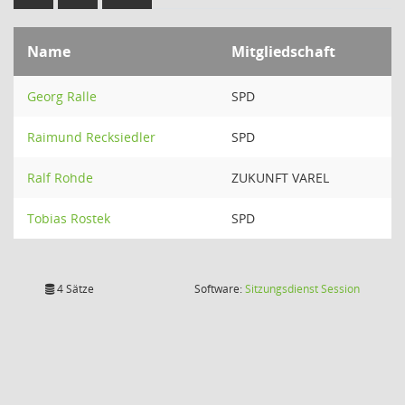
Name
Mitgliedschaft
Georg Ralle
SPD
Raimund Recksiedler
SPD
Ralf Rohde
ZUKUNFT VAREL
Tobias Rostek
SPD
(Wird in
4 Sätze
Software:
Sitzungsdienst
Session