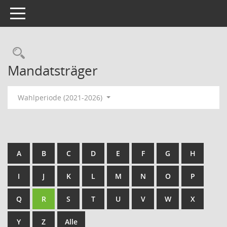
Toggle navigation
Rechercheauswahl
Mandatsträger
Wahlperiode (2021-2026)
A
B
C
D
E
F
G
H
I
J
K
L
M
N
O
P
Q
R
S
T
U
V
W
X
Y
Z
Alle