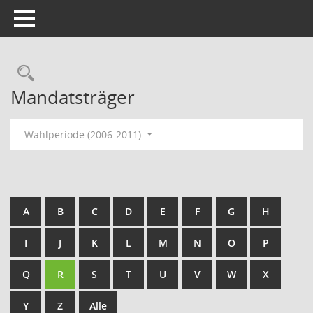
Toggle navigation
Rechercheauswahl
Mandatsträger
Wahlperiode (2006-2011)
A
B
C
D
E
F
G
H
I
J
K
L
M
N
O
P
Q
R
S
T
U
V
W
X
Y
Z
Alle