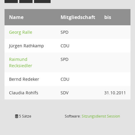
Name
Mitgliedschaft
bis
Georg Ralle
SPD
Jürgen Rathkamp
CDU
Raimund
SPD
Recksiedler
Bernd Redeker
CDU
Claudia Rohlfs
SDV
31.10.2011
(Wird in
5 Sätze
Software:
Sitzungsdienst
Session