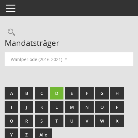
Toggle navigation
Rechercheauswahl
Mandatsträger
Wahlperiode (2016-2021)
A
B
C
D
E
F
G
H
I
J
K
L
M
N
O
P
Q
R
S
T
U
V
W
X
Y
Z
Alle