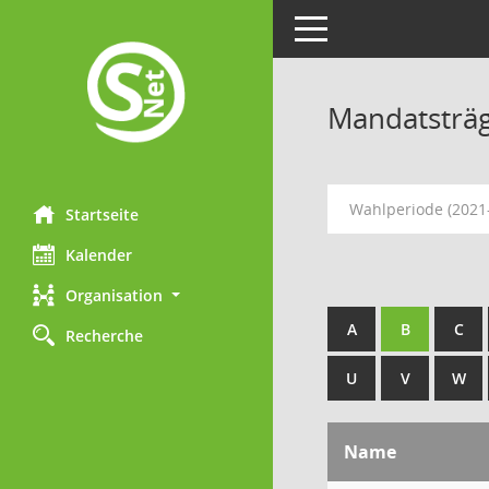
Toggle navigation
Mandatsträ
Wahlperiode (2021
Startseite
Kalender
Organisation
A
B
C
Recherche
U
V
W
Name