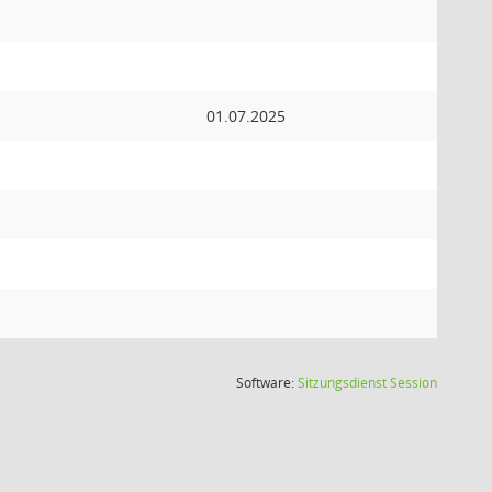
01.07.2025
(Wird in
Software:
Sitzungsdienst
Session