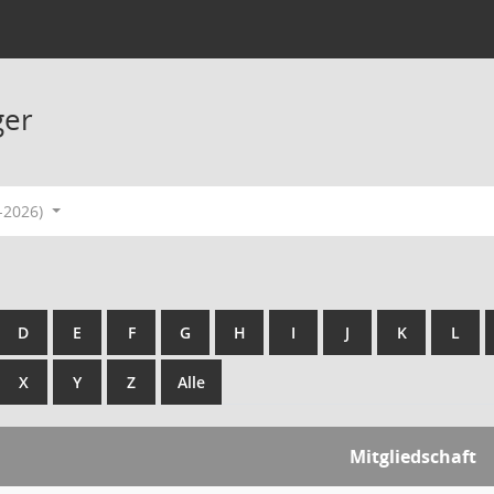
ger
-2026)
D
E
F
G
H
I
J
K
L
X
Y
Z
Alle
Mitgliedschaft