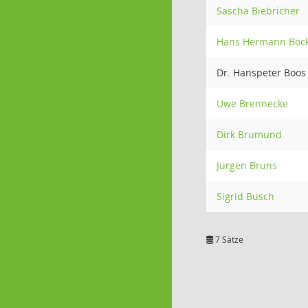
Sascha Biebricher
Hans Hermann Bö
Dr. Hanspeter Boos
Uwe Brennecke
Dirk Brumund
Jürgen Bruns
Sigrid Busch
7 Sätze