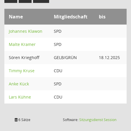
Name
Mitgliedschaft
bis
Johannes Klawon
SPD
Malte Kramer
SPD
Sören Krieghoff
GELB/GRÜN
18.12.2025
Timmy Kruse
CDU
Anke Kück
SPD
Lars Kühne
CDU
(Wird in
6 Sätze
Software:
Sitzungsdienst
Session