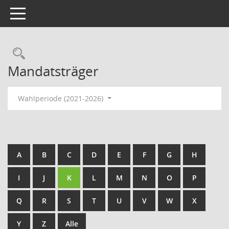
Toggle navigation
Rechercheauswahl
Mandatsträger
Wahlperiode (2021-2026)
A
B
C
D
E
F
G
H
I
J
K
L
M
N
O
P
Q
R
S
T
U
V
W
X
Y
Z
Alle