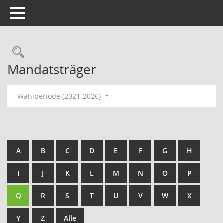
Toggle navigation
Rechercheauswahl
Mandatsträger
Wahlperiode (2021-2026)
A
B
C
D
E
F
G
H
I
J
K
L
M
N
O
P
Q
R
S
T
U
V
W
X
Y
Z
Alle