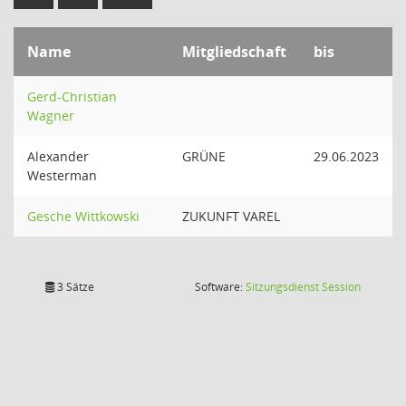
Name
Mitgliedschaft
bis
Gerd-Christian
Wagner
Alexander
GRÜNE
29.06.2023
Westerman
Gesche Wittkowski
ZUKUNFT VAREL
(Wird in
3 Sätze
Software:
Sitzungsdienst
Session