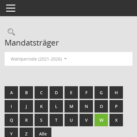
Toggle navigation
Rechercheauswahl
Mandatsträger
Wahlperiode (2021-2026)
A
B
C
D
E
F
G
H
I
J
K
L
M
N
O
P
Q
R
S
T
U
V
W
X
Y
Z
Alle