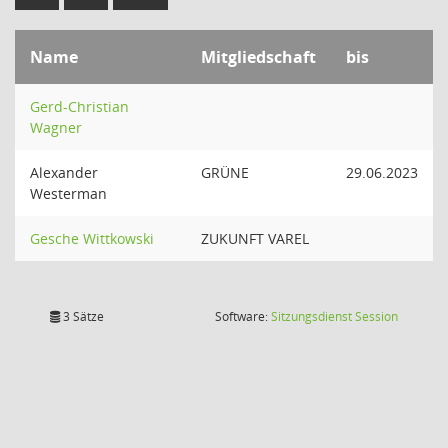
Name
Mitgliedschaft
bis
Gerd-Christian
Wagner
Alexander
GRÜNE
29.06.2023
Westerman
Gesche Wittkowski
ZUKUNFT VAREL
(Wird in
3 Sätze
Software:
Sitzungsdienst
Session