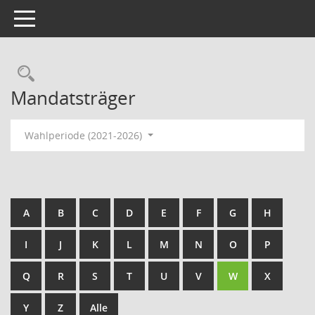
Toggle navigation
Rechercheauswahl
Mandatsträger
Wahlperiode (2021-2026)
A
B
C
D
E
F
G
H
I
J
K
L
M
N
O
P
Q
R
S
T
U
V
W
X
Y
Z
Alle