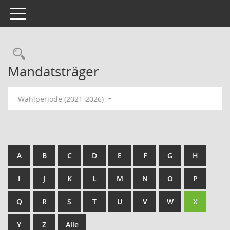
Toggle navigation
Rechercheauswahl
Mandatsträger
Wahlperiode (2021-2026)
A
B
C
D
E
F
G
H
I
J
K
L
M
N
O
P
Q
R
S
T
U
V
W
X
Y
Z
Alle