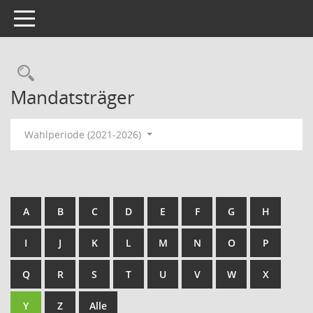
Toggle navigation
Rechercheauswahl
Mandatsträger
Wahlperiode (2021-2026)
A
B
C
D
E
F
G
H
I
J
K
L
M
N
O
P
Q
R
S
T
U
V
W
X
Y
Z
Alle