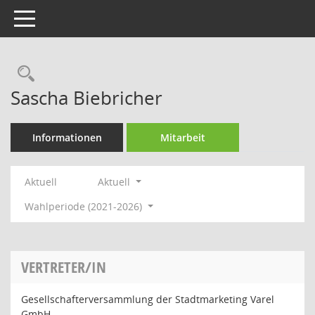
Toggle navigation
Rechercheauswahl
Sascha Biebricher
Informationen
Mitarbeit
Aktuell
Aktuell
Wahlperiode (2021-2026)
VERTRETER/IN
Gesellschafterversammlung der Stadtmarketing Varel
GmbH