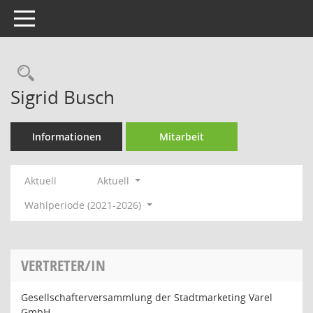
Toggle navigation
Rechercheauswahl
Sigrid Busch
Informationen
Mitarbeit
Aktuell
Aktuell
Wahlperiode (2021-2026)
VERTRETER/IN
Gesellschafterversammlung der Stadtmarketing Varel
GmbH