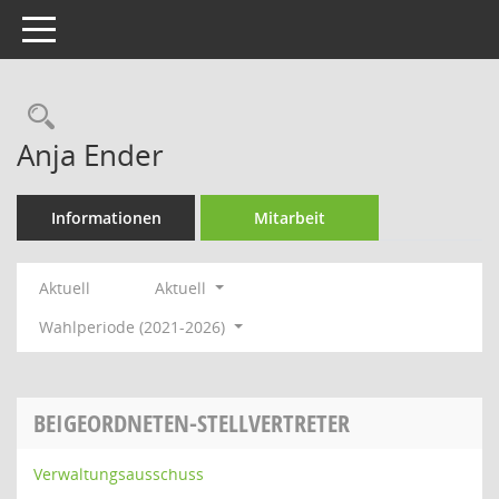
Toggle navigation
Rechercheauswahl
Anja Ender
Informationen
Mitarbeit
Aktuell
Aktuell
Wahlperiode (2021-2026)
BEIGEORDNETEN-STELLVERTRETER
Verwaltungsausschuss