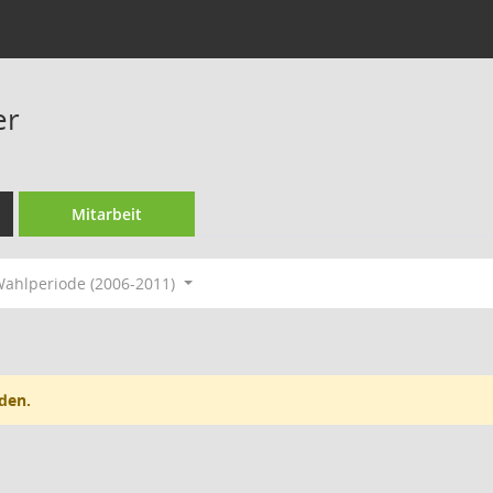
er
Mitarbeit
ahlperiode (2006-2011)
den.