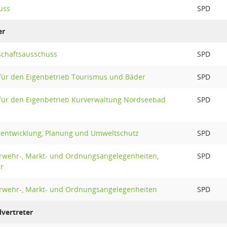
uss
SPD
er
schaftsausschuss
SPD
für den Eigenbetrieb Tourismus und Bäder
SPD
für den Eigenbetrieb Kurverwaltung Nordseebad
SPD
tentwicklung, Planung und Umweltschutz
SPD
rwehr-, Markt- und Ordnungsangelegenheiten,
SPD
r
rwehr-, Markt- und Ordnungsangelegenheiten
SPD
lvertreter