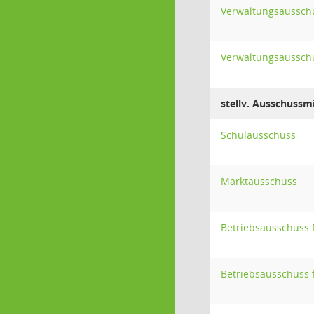
Verwaltungsaussch
Verwaltungsaussch
stellv. Ausschussmi
Schulausschuss
Marktausschuss
Betriebsausschuss 
Betriebsausschuss 