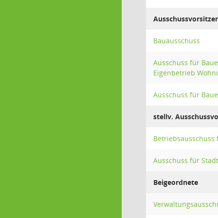
Ausschussvorsitze
Bauausschuss
Ausschuss für Baue
Eigenbetrieb Wohn
Ausschuss für Baue
stellv. Ausschussv
Betriebsausschuss 
Ausschuss für Stad
Beigeordnete
Verwaltungsaussch