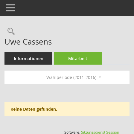
Toggle navigation
Rechercheauswahl
Uwe Cassens
Informationen
Mitarbeit
Wahlperiode (2011-2016)
Keine Daten gefunden.
(Wird in
Software:
Sitzungsdienst
Session