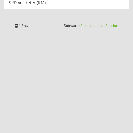
SPD Vertreter (RM)
(Wird in
1 Satz
Software:
Sitzungsdienst
Session