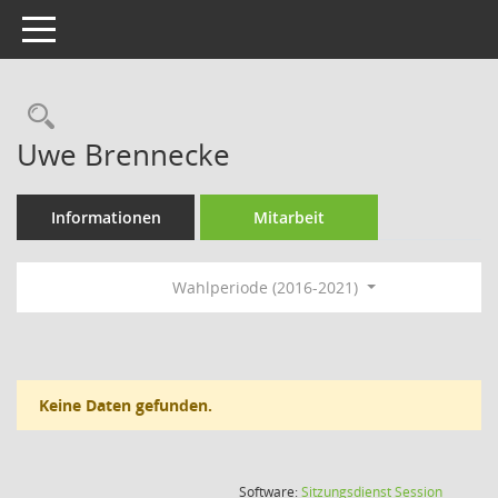
Toggle navigation
Rechercheauswahl
Uwe Brennecke
Informationen
Mitarbeit
Wahlperiode (2016-2021)
Keine Daten gefunden.
(Wird in
Software:
Sitzungsdienst
Session