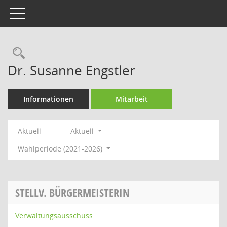
Toggle navigation
Rechercheauswahl
Dr. Susanne Engstler
Informationen
Mitarbeit
Aktuell
Aktuell
Wahlperiode (2021-2026)
STELLV. BÜRGERMEISTERIN
Verwaltungsausschuss