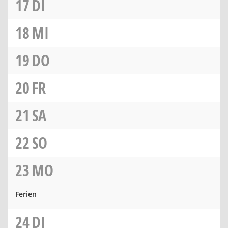
17
DI
18
MI
19
DO
20
FR
21
SA
22
SO
23
MO
Ferien
24
DI