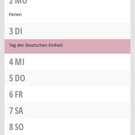
2
MO
Ferien
3
DI
Tag der Deutschen Einheit
4
MI
5
DO
6
FR
7
SA
8
SO