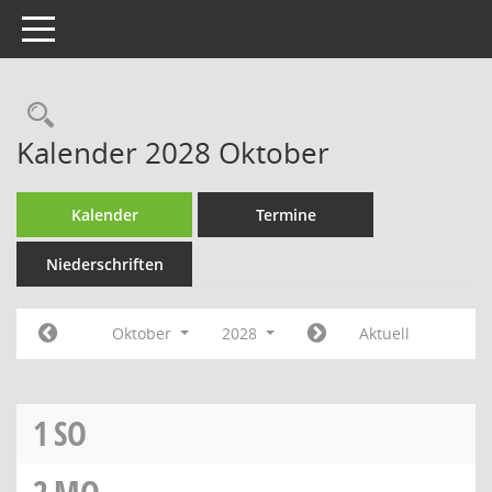
Toggle navigation
Rechercheauswahl
Kalender 2028 Oktober
Kalender
Termine
Niederschriften
Oktober
2028
Aktuell
1
SO