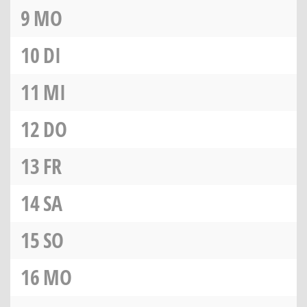
9
MO
10
DI
11
MI
12
DO
13
FR
14
SA
15
SO
16
MO