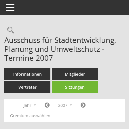
Toggle navigation
Rechercheauswahl
Ausschuss für Stadtentwicklung,
Planung und Umweltschutz -
Termine 2007
Informationen
Mitglieder
Vertreter
Sitzungen
Jahr
2007
Gremium auswählen