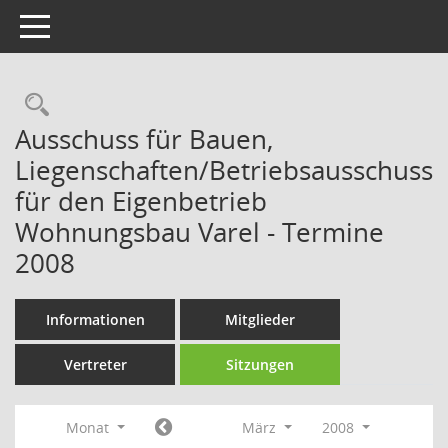
Toggle navigation
Rechercheauswahl
Ausschuss für Bauen,
Liegenschaften/Betriebsausschuss
für den Eigenbetrieb
Wohnungsbau Varel - Termine
2008
Informationen
Mitglieder
Vertreter
Sitzungen
Monat
März
2008