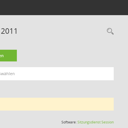
 2011
Rec
en
swählen
(Wird in
Software:
Sitzungsdienst
Session