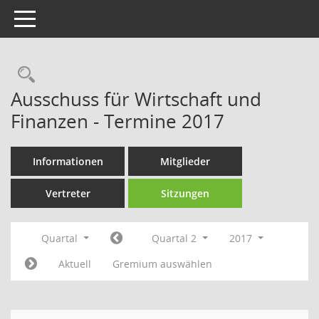
Toggle navigation
Rechercheauswahl
Ausschuss für Wirtschaft und
Finanzen - Termine 2017
Informationen
Mitglieder
Vertreter
Sitzungen
Quartal
Quartal 2
2017
Aktuell
Gremium auswählen