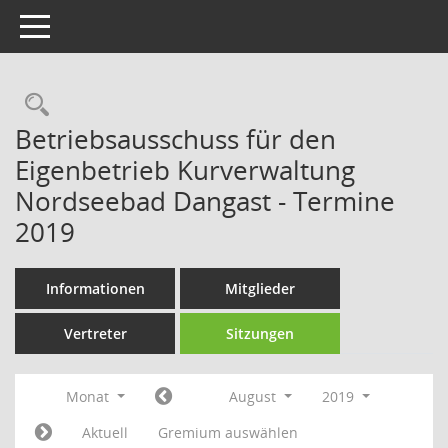
Toggle navigation
Rechercheauswahl
Betriebsausschuss für den
Eigenbetrieb Kurverwaltung
Nordseebad Dangast - Termine
2019
Informationen
Mitglieder
Vertreter
Sitzungen
Monat
August
2019
Aktuell
Gremium auswählen