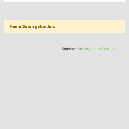
Keine Daten gefunden.
(Wird in
Software:
Sitzungsdienst
Session