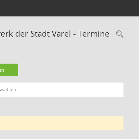
rk der Stadt Varel - Termine
Rec
en
swählen