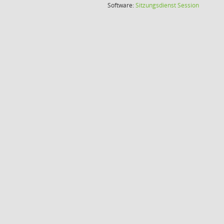
(Wird in
Software:
Sitzungsdienst
Session