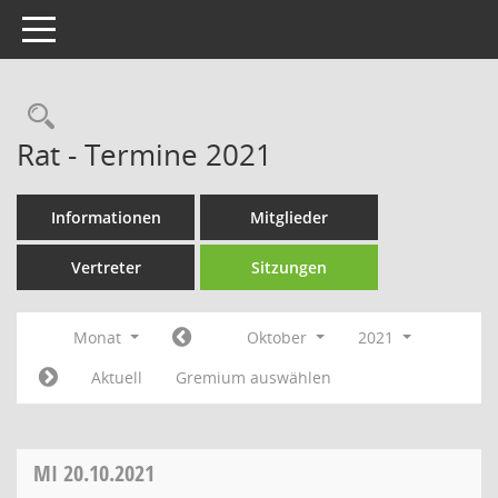
Toggle navigation
Rechercheauswahl
Rat - Termine 2021
Informationen
Mitglieder
Vertreter
Sitzungen
Monat
Oktober
2021
Aktuell
Gremium auswählen
MI
20.10.2021