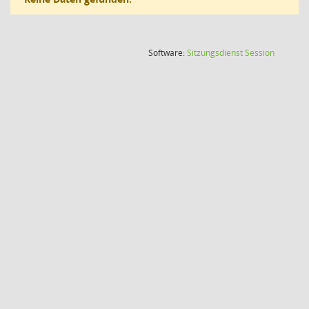
(Wird in
Software:
Sitzungsdienst
Session