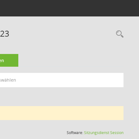
023
Rec
en
swählen
(Wird in
Software:
Sitzungsdienst
Session