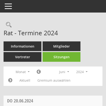
Toggle navigation
Rechercheauswahl
Rat - Termine 2024
Informationen
Mitglieder
Vertreter
Sitzungen
Monat
Juni
2024
Aktuell
Gremium auswählen
DO
20.06.2024