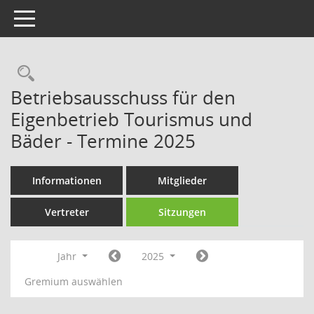
Toggle navigation
Rechercheauswahl
Betriebsausschuss für den
Eigenbetrieb Tourismus und
Bäder - Termine 2025
Informationen
Mitglieder
Vertreter
Sitzungen
Jahr
2025
Gremium auswählen