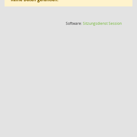
(Wird in
Software:
Sitzungsdienst
Session