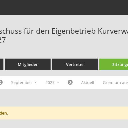
schuss für den Eigenbetrieb Kurver
27
Mitglieder
Vertreter
Sitzung
September
2027
Aktuell
Gremium au
den.