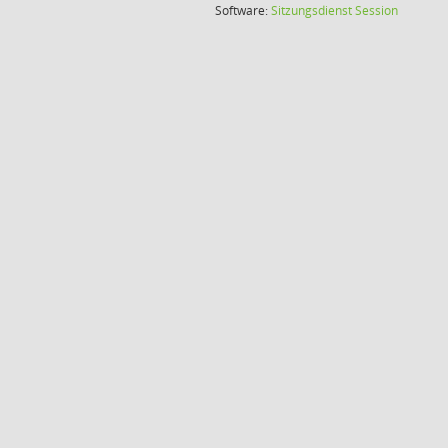
(Wird in
Software:
Sitzungsdienst
Session