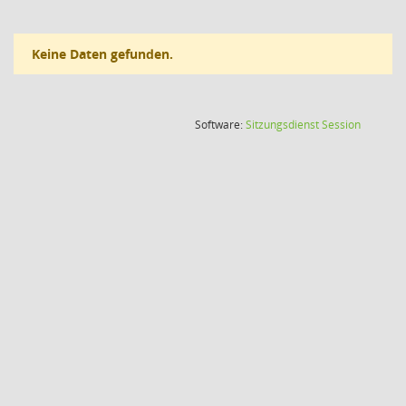
Keine Daten gefunden.
(Wird in
Software:
Sitzungsdienst
Session