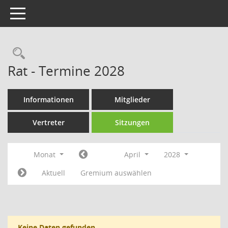
Toggle navigation
Rechercheauswahl
Rat - Termine 2028
Informationen
Mitglieder
Vertreter
Sitzungen
Monat
April
2028
Aktuell
Gremium auswählen
Keine Daten gefunden.