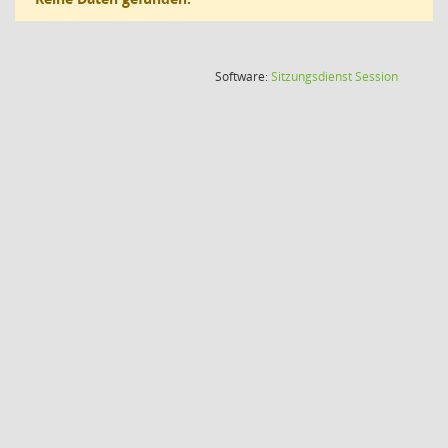
(Wird in
Software:
Sitzungsdienst
Session