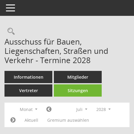
Toggle navigation
Rechercheauswahl
Ausschuss für Bauen,
Liegenschaften, Straßen und
Verkehr - Termine 2028
Informationen
Mitglieder
Vertreter
Sitzungen
Monat
Juli
2028
Aktuell
Gremium auswählen