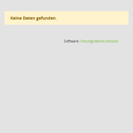
Keine Daten gefunden.
(Wird in
Software:
Sitzungsdienst
Session