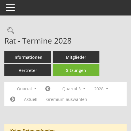
Toggle navigation
Rechercheauswahl
Rat - Termine 2028
Informationen
Mitglieder
Vertreter
Sitzungen
Quartal
Quartal 3
2028
Aktuell
Gremium auswählen
Keine Daten gefunden.