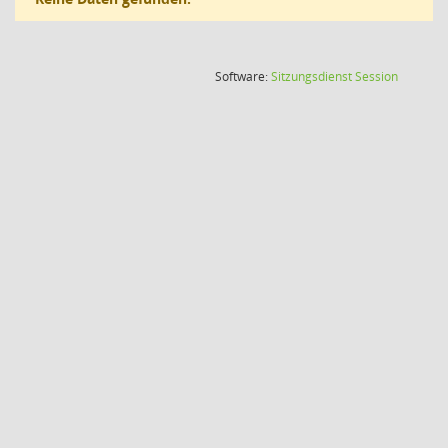
(Wird in
Software:
Sitzungsdienst
Session