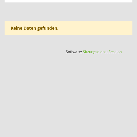
Keine Daten gefunden.
(Wird in
Software:
Sitzungsdienst
Session