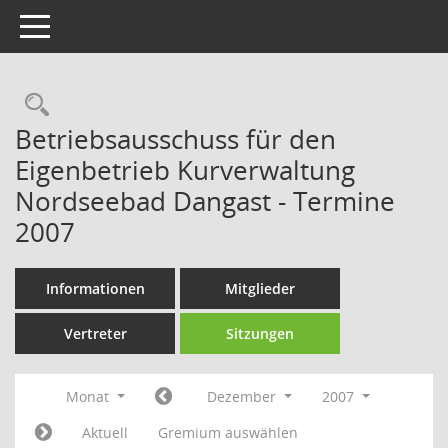
Toggle navigation
Rechercheauswahl
Betriebsausschuss für den
Eigenbetrieb Kurverwaltung
Nordseebad Dangast - Termine
2007
Informationen
Mitglieder
Vertreter
Sitzungen
Monat
Dezember
2007
Aktuell
Gremium auswählen