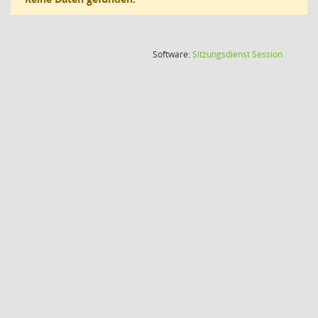
(Wird in
Software:
Sitzungsdienst
Session