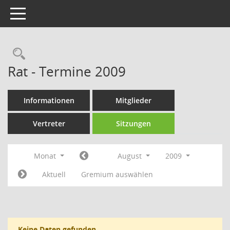
Toggle navigation
Rechercheauswahl
Rat - Termine 2009
Informationen
Mitglieder
Vertreter
Sitzungen
Monat
August
2009
Aktuell
Gremium auswählen
Keine Daten gefunden.