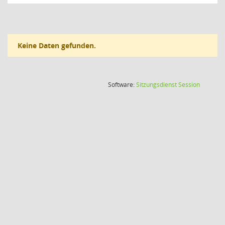
Keine Daten gefunden.
(Wird in
Software:
Sitzungsdienst
Session