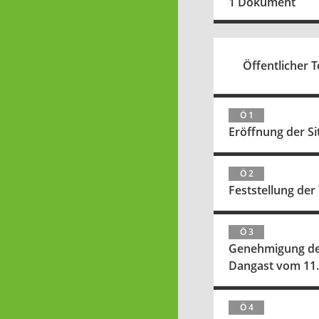
1 Dokument
Öffentlicher Te
Ö 1
Eröffnung der S
Ö 2
Feststellung de
Ö 3
Genehmigung des
Dangast vom 11.
Ö 4