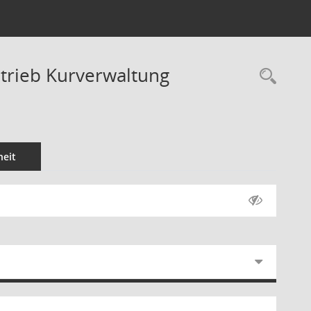
etrieb Kurverwaltung
Rec
eit