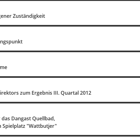
gener Zuständigkeit
ungspunkt
hme
irektors zum Ergebnis III. Quartal 2012
für das Dangast Quellbad,
 Spielplatz "Wattbutjer"