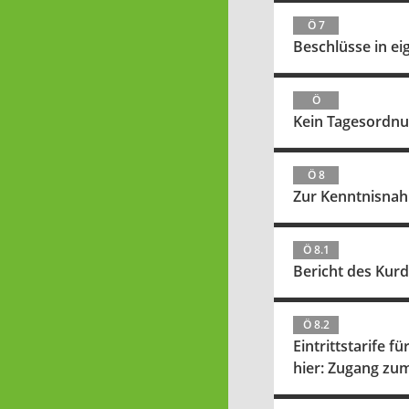
Ö 7
Beschlüsse in ei
Ö
Kein Tagesordn
Ö 8
Zur Kenntnisna
Ö 8.1
Bericht des Kurd
Ö 8.2
Eintrittstarife 
hier: Zugang zum