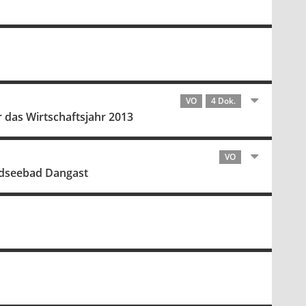
VO
4 Dok.
 das Wirtschaftsjahr 2013
VO
rdseebad Dangast