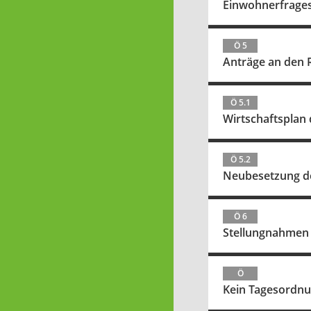
Einwohnerfrage
Ö 5
Anträge an den R
Ö 5.1
Wirtschaftsplan
Ö 5.2
Neubesetzung de
Ö 6
Stellungnahmen 
Ö
Kein Tagesordn