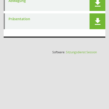
Abwägung
Präsentation
(Wird in
Software:
Sitzungsdienst
Session