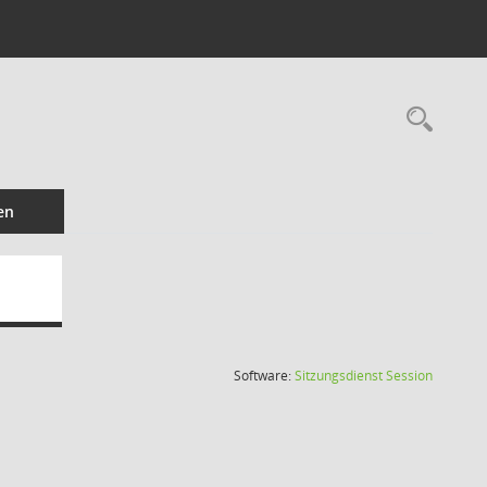
Rec
en
(Wird in
Software:
Sitzungsdienst
Session