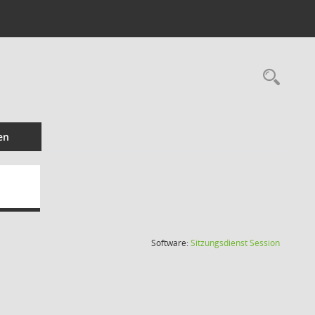
Rec
en
(Wird in
Software:
Sitzungsdienst
Session