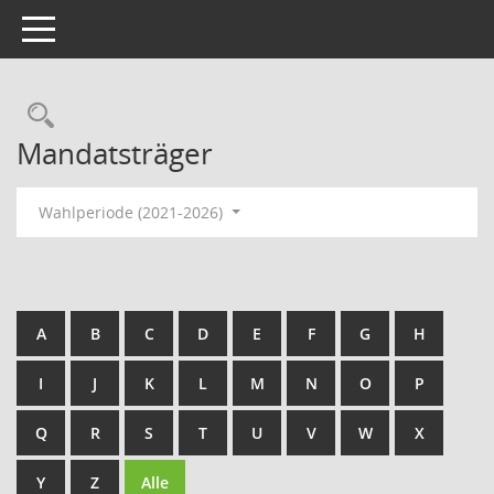
Toggle navigation
Rechercheauswahl
Mandatsträger
Wahlperiode (2021-2026)
A
B
C
D
E
F
G
H
I
J
K
L
M
N
O
P
Q
R
S
T
U
V
W
X
Y
Z
Alle