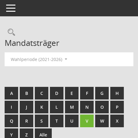
Toggle navigation
Rechercheauswahl
Mandatsträger
Wahlperiode (2021-2026)
A
B
C
D
E
F
G
H
I
J
K
L
M
N
O
P
Q
R
S
T
U
V
W
X
Y
Z
Alle