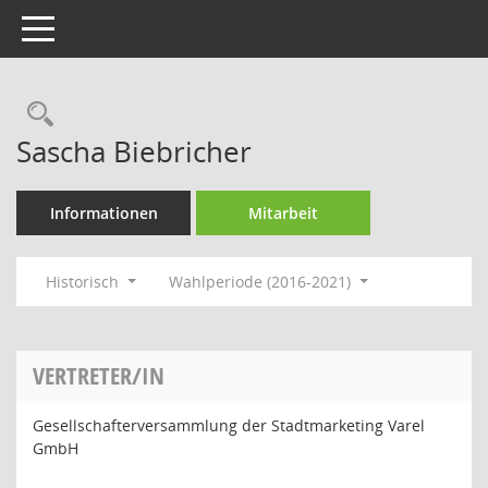
Toggle navigation
Rechercheauswahl
Sascha Biebricher
Informationen
Mitarbeit
Historisch
Wahlperiode (2016-2021)
VERTRETER/IN
Gesellschafterversammlung der Stadtmarketing Varel
GmbH